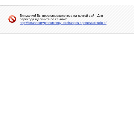
Внимание! Вы перенаправляетесь на другой сайт. Для
перехода щелкните по ссылке:
http://binancecryptocurrency-exchanges.sponerwarritello.cf