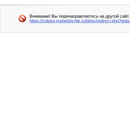
Внимание! Вы перенаправляетесь на другой сайт.
https://zolotoi-mebelshchik.ru/bitrix/redirect.php