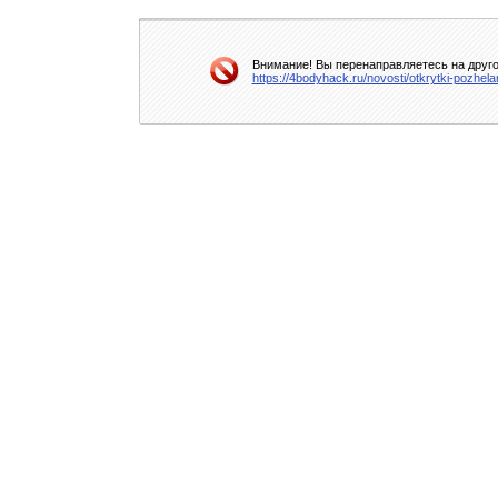
Внимание! Вы перенаправляетесь на друго
https://4bodyhack.ru/novosti/otkrytki-pozh