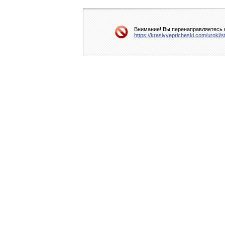
Внимание! Вы перенаправляетесь н
https://krasivyepricheski.com/uroki/