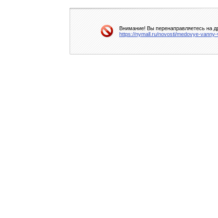
Внимание! Вы перенаправляетесь на др
https://nymall.ru/novosti/medovye-vanny