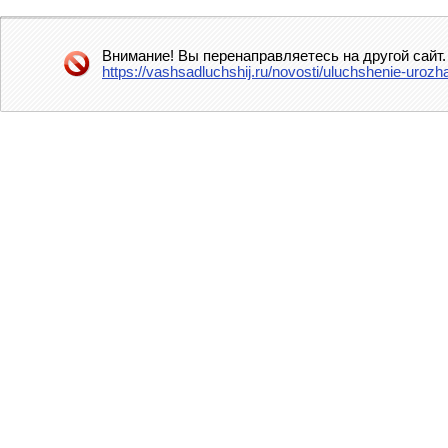
Внимание! Вы перенаправляетесь на другой сайт.
https://vashsadluchshij.ru/novosti/uluchshenie-uroz