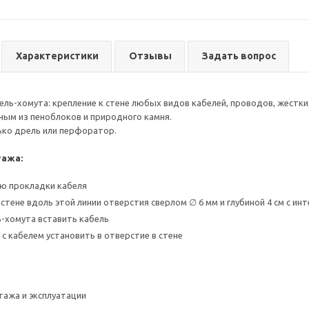
Характеристики
Отзывы
Задать вопрос
ль-хомута: крепление к стене любых видов кабелей, проводов, жестких
ным из пеноблоков и природного камня.
ько дрель или перфоратор.
тажа:
ю прокладки кабеля
стене вдоль этой линии отверстия сверлом ∅ 6 мм и глубиной 4 см с инт
-хомута вставить кабель
с кабелем установить в отверстие в стене
ажа и эксплуатации