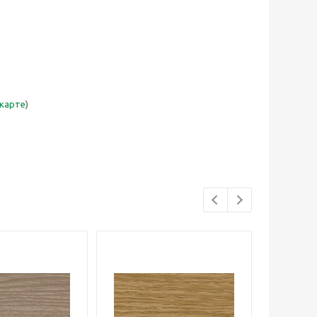
 карте
)