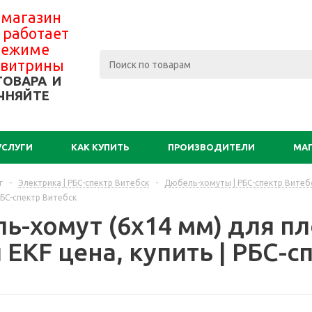
 магазин
 работает
 режиме
-витрины
ТОВАРА И
ЧНЯЙТЕ
УСЛУГИ
КАК КУПИТЬ
ПРОИЗВОДИТЕЛИ
МА
г
-
Электрика | РБС-спектр Витебск
-
Дюбель-хомуты | РБС-спектр Витеб
 РБС-спектр Витебск
ь-хомут (6х14 мм) для пл
EKF цена, купить | РБС-с