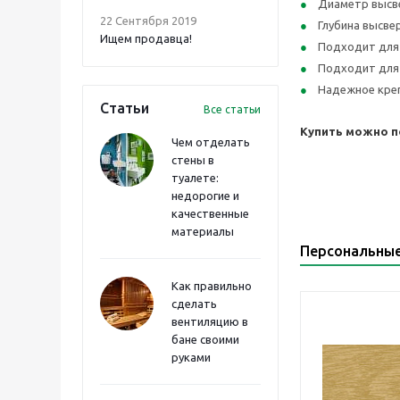
Диаметр высве
22 Сентября 2019
Глубина высве
Ищем продавца!
Подходит для
Подходит для
Надежное креп
Статьи
Все статьи
Купить можно по
Чем отделать
стены в
туалете:
недорогие и
качественные
материалы
Персональны
Как правильно
сделать
вентиляцию в
бане своими
руками