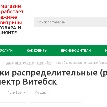
 магазин
 работает
 режиме
-витрины
ТОВАРА И
ЧНЯЙТЕ
УСЛУГИ
КАК КУПИТЬ
ПРОИЗВОДИТЕЛИ
г
-
Электрика | РБС-спектр Витебск
-
Коробки распределительные (распа
ки распределительные (р
пектр Витебск
По алфавиту
По цене