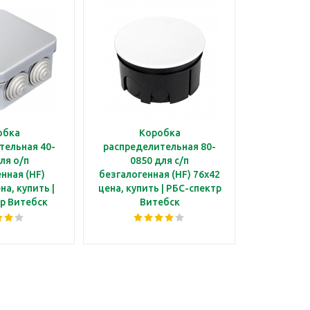
обка
Коробка
тельная 40-
распределительная 80-
ля о/п
0850 для с/п
нная (HF)
безгалогенная (HF) 76х42
на, купить |
цена, купить | РБС-спектр
р Витебск
Витебск