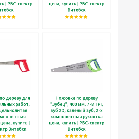
ть | РБС-спектр
цена, купить | РБС-спектр
итебск
Витебск
по дереву для
Ножовка по дереву
ильных работ,
"Зубец", 400 мм, 7-8 TPI,
 цельнолитая
зуб 2D, калёный зуб, 2-х
мпонентная
компонентная рукоятка
цена, купить |
цена, купить | РБС-спектр
ктр Витебск
Витебск