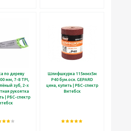
а по дереву
Шлифшкурка 115ммх5м
00 мм, 7-8 TPI,
Р40 бум.осн. GEPARD
алёный зуб, 2-х
цена, купить | РБС-спектр
тная рукоятка
Витебск
ть | РБС-спектр
итебск