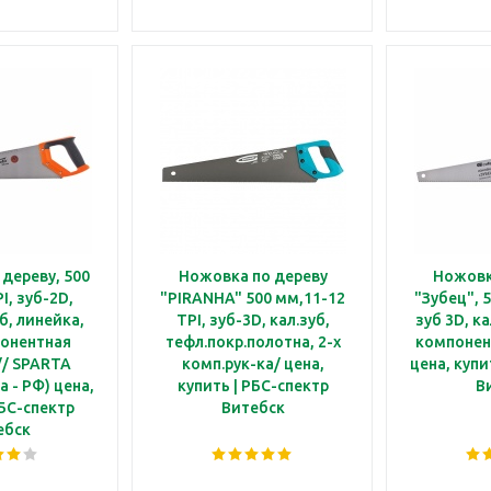
дереву, 500
Ножовка по дереву
Ножовк
I, зуб-2D,
"PIRANHA" 500 мм,11-12
"Зубец", 5
б, линейка,
TPI, зуб-3D, кал.зуб,
зуб 3D, к
онентная
тефл.покр.полотна, 2-х
компонен
// SPARTA
комп.рук-ка/ цена,
цена, купи
а - РФ) цена,
купить | РБС-спектр
В
РБС-спектр
Витебск
ебск