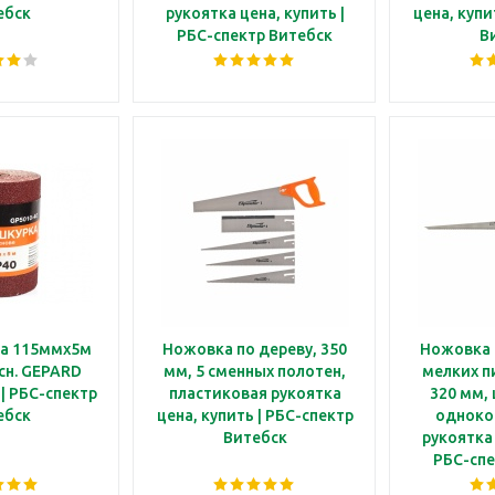
ебск
рукоятка цена, купить |
цена, купи
РБС-спектр Витебск
В
а 115ммх5м
Ножовка по дереву, 350
Ножовка 
сн. GEPARD
мм, 5 сменных полотен,
мелких п
 | РБС-спектр
пластиковая рукоятка
320 мм,
ебск
цена, купить | РБС-спектр
одноко
Витебск
рукоятка 
РБС-спе