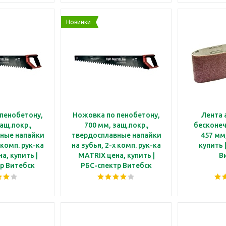
Новинки
пенобетону,
Ножовка по пенобетону,
Лента 
ащ.покр.,
700 мм, защ.покр.,
бесконечная
ные напайки
твердосплавные напайки
457 мм,
 комп. рук-ка
на зубья, 2-х комп. рук-ка
купить 
а, купить |
MATRIX цена, купить |
В
р Витебск
РБС-спектр Витебск