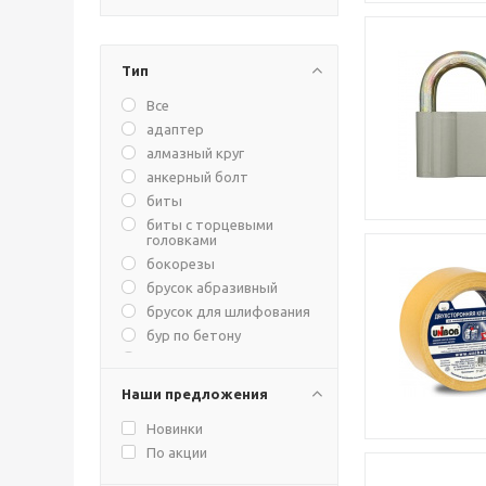
Тип
Все
адаптер
алмазный круг
анкерный болт
биты
биты с торцевыми
головками
бокорезы
брусок абразивный
брусок для шлифования
бур по бетону
вантуз
ведро
Наши предложения
винты с
полуцилиндрической
Новинки
головкой
По акции
водосгон
вороток для метчиков