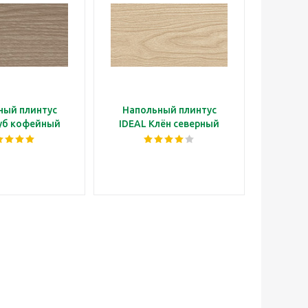
ный плинтус
Напольный плинтус
Наполь
уб кофейный
IDEAL Клён северный