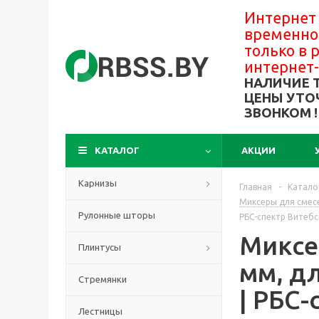
Интернет
временно
только в
интернет
НАЛИЧИЕ 
ЦЕНЫ УТО
ЗВОНКОМ !
КАТАЛОГ
АКЦИИ
Карнизы
Главная
-
Катало
Миксеры для смесе
Рулонные шторы
РБС-спектр Витебс
Миксер
Плинтусы
мм, д
Стремянки
| РБС-
Лестницы