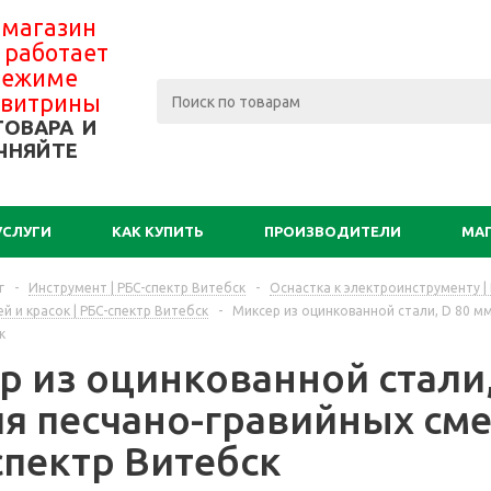
 магазин
 работает
 режиме
-витрины
ТОВАРА И
ЧНЯЙТЕ
УСЛУГИ
КАК КУПИТЬ
ПРОИЗВОДИТЕЛИ
МА
г
-
Инструмент | РБС-спектр Витебск
-
Оснастка к электроинструменту |
й и красок | РБС-спектр Витебск
-
Миксер из оцинкованной стали, D 80 мм,
к
 из оцинкованной стали, 
ля песчано-гравийных сме
спектр Витебск