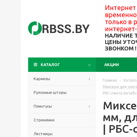
Интернет
временно
только в
интернет
НАЛИЧИЕ 
ЦЕНЫ УТО
ЗВОНКОМ !
КАТАЛОГ
АКЦИИ
Карнизы
Главная
-
Катало
Миксеры для смесе
Рулонные шторы
РБС-спектр Витебс
Миксер
Плинтусы
мм, д
Стремянки
| РБС-
Лестницы