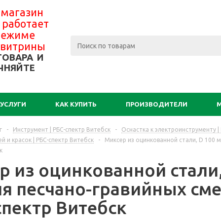
 магазин
 работает
 режиме
-витрины
ТОВАРА И
ЧНЯЙТЕ
УСЛУГИ
КАК КУПИТЬ
ПРОИЗВОДИТЕЛИ
г
-
Инструмент | РБС-спектр Витебск
-
Оснастка к электроинструменту |
й и красок | РБС-спектр Витебск
-
Миксер из оцинкованной стали, D 100 мм
к
 из оцинкованной стали, 
ля песчано-гравийных сме
спектр Витебск