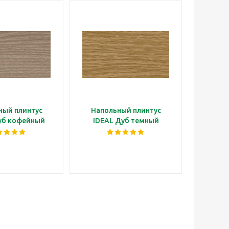
ный плинтус
Напольный плинтус
Напо
уб кофейный
IDEAL Дуб темный
ID