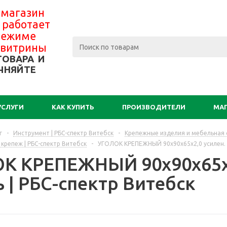
 магазин
 работает
 режиме
-витрины
ТОВАРА И
ЧНЯЙТЕ
УСЛУГИ
КАК КУПИТЬ
ПРОИЗВОДИТЕЛИ
МА
г
-
Инструмент | РБС-спектр Витебск
-
Крепежные изделия и мебельная ф
репеж | РБС-спектр Витебск
-
УГОЛОК КРЕПЕЖНЫЙ 90х90х65х2,0 усилен. ц
К КРЕПЕЖНЫЙ 90х90х65х2,
 | РБС-спектр Витебск