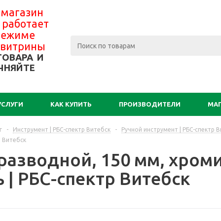
 магазин
 работает
 режиме
-витрины
ТОВАРА И
ЧНЯЙТЕ
УСЛУГИ
КАК КУПИТЬ
ПРОИЗВОДИТЕЛИ
МА
г
-
Инструмент | РБС-спектр Витебск
-
Ручной инструмент | РБС-спектр 
р Витебск
разводной, 150 мм, хром
 | РБС-спектр Витебск