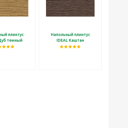
ный плинтус
Напольный плинтус
Наполь
Дуб темный
IDEAL Каштан