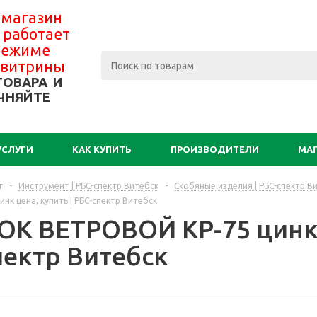
 магазин
 работает
 режиме
-витрины
ТОВАРА И
ЧНЯЙТЕ
УСЛУГИ
КАК КУПИТЬ
ПРОИЗВОДИТЕЛИ
МА
г
-
Инструмент | РБС-спектр Витебск
-
Скобяные изделия | РБС-спектр В
нк цена, купить | РБС-спектр Витебск
К ВЕТРОВОЙ КР-75 цинк ц
пектр Витебск