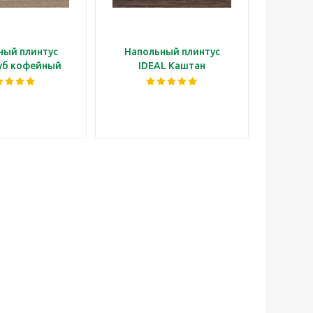
ный плинтус
Напольный плинтус
Напо
уб кофейный
IDEAL Каштан
IDEAL