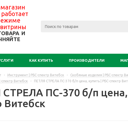
 магазин
 работает
 режиме
-витрины
ТОВАРА И
ЧНЯЙТЕ
УСЛУГИ
КАК КУПИТЬ
ПРОИЗВОДИТЕЛИ
МА
г
-
Инструмент | РБС-спектр Витебск
-
Скобяные изделия | РБС-спектр В
С-спектр Витебск
-
ПЕТЛЯ СТРЕЛА ПС-370 б/п цена, купить | РБС-спектр Ви
СТРЕЛА ПС-370 б/п цена, 
р Витебск