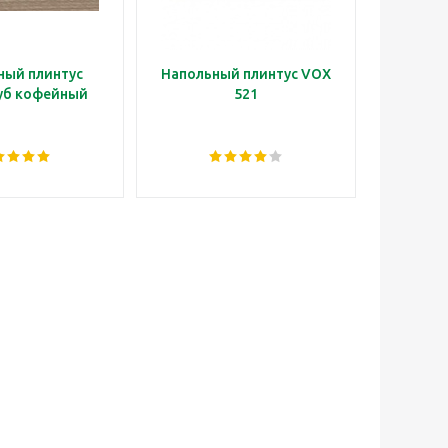
ный плинтус
Напольный плинтус VOX
Наполь
уб кофейный
521