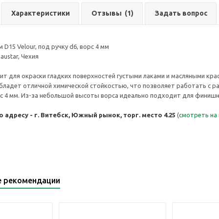
Характеристики
Отзывы
(1)
Задать вопрос
 D15 Velour, под ручку d6, ворс 4 мм
ustar, Чехия
ит для окраски гладких поверхностей густыми лаками и масляными кра
обладет отличной химической стойкостью, что позволяет работать с рас
рс 4 мм. Из-за небольшой высоты ворса идеально подходит для финишн
 адресу - г. Витебск, Южный рынок, торг. место 4.25
(
смотреть на
е рекомендации