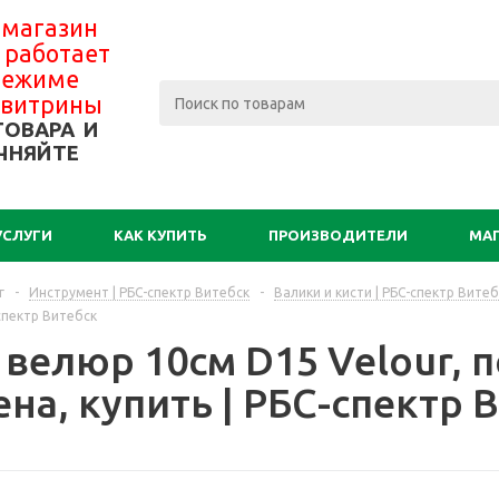
 магазин
 работает
 режиме
-витрины
ТОВАРА И
ЧНЯЙТЕ
УСЛУГИ
КАК КУПИТЬ
ПРОИЗВОДИТЕЛИ
МА
г
-
Инструмент | РБС-спектр Витебск
-
Валики и кисти | РБС-спектр Витеб
-спектр Витебск
велюр 10см D15 Velour, п
на, купить | РБС-спектр 