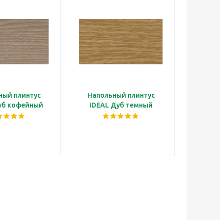
ный плинтус
Напольный плинтус
Напо
уб кофейный
IDEAL Дуб темный
ID