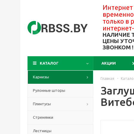
Интернет
временно
только в
интернет
НАЛИЧИЕ 
ЦЕНЫ УТО
ЗВОНКОМ !
КАТАЛОГ
АКЦИИ
Карнизы
Главная
-
Катало
Заглуш
Рулонные шторы
Витеб
Плинтусы
Стремянки
Лестницы