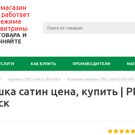
 магазин
 работает
 режиме
-витрины
ТОВАРА И
ЧНЯЙТЕ
УСЛУГИ
КАК КУПИТЬ
ПРОИЗВОДИТЕЛИ
МА
г
-
Карнизы | РБС-спектр Витебск
-
Кованые карнизы | РБС-спектр Витебс
ка сатин цена, купить | 
ск