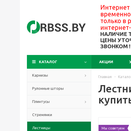
Интернет
временно
только в
интернет
НАЛИЧИЕ 
ЦЕНЫ УТО
ЗВОНКОМ !
КАТАЛОГ
АКЦИИ
Карнизы
Главная
-
Катало
Лестн
Рулонные шторы
купить
Плинтусы
Стремянки
Лестницы
Мы советуем