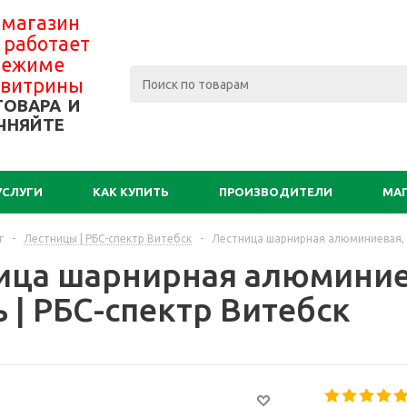
 магазин
 работает
 режиме
-витрины
ТОВАРА И
ЧНЯЙТЕ
УСЛУГИ
КАК КУПИТЬ
ПРОИЗВОДИТЕЛИ
МА
г
-
Лестницы | РБС-спектр Витебск
-
Лестница шарнирная алюминиевая, 4
ица шарнирная алюминиев
 | РБС-спектр Витебск