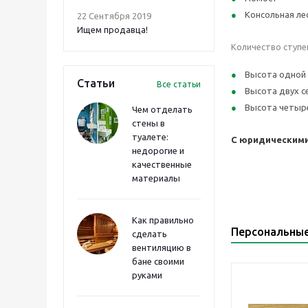
Консольная ле
22 Сентября 2019
Ищем продавца!
Количество ступен
Высота одной с
Статьи
Все статьи
Высота двух се
Высота четыре
Чем отделать
стены в
туалете:
С юридическими
недорогие и
качественные
материалы
Как правильно
Персональны
сделать
вентиляцию в
бане своими
руками