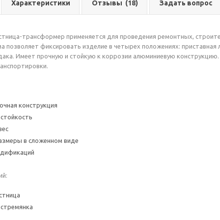
Характеристики
Отзывы
(18)
Задать вопрос
естница-трансформер применяется для проведения ремонтных, строит
а позволяет фиксировать изделие в четырех положениях: приставная л
дака. Имеет прочную и стойкую к коррозии алюминиевую конструкцию
ранспортировки.
очная конструкция
 стойкость
вес
азмеры в сложенном виде
одификаций
ий:
стница
 стремянка