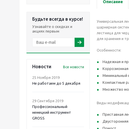
Описание
Будьте всегда в курсе!
Универсальная л
Узнавайте о скидках и
шарнирная систем
акциях первым
лестница для чер
для хранения и т
Особенности:
Надежная и пр
Новости
Все новости
Коррозионная
Минимальный 
25 Ноября 2019
Компактные р
Не работаем до 5 декабря
Множество м
29 Сентября 2019
Виды модификац
Профессиональный
немецкий инструмент
Приставная ле
GROSS
Двусторонняя
Помост