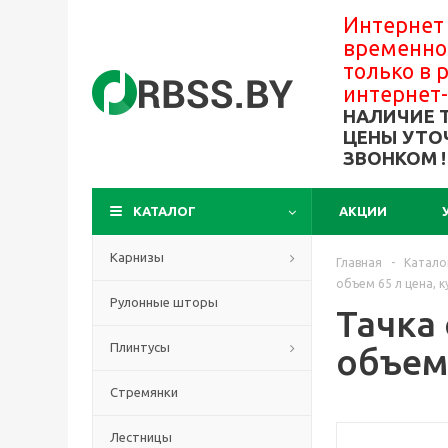
Интернет
временно
только в
интернет
НАЛИЧИЕ 
ЦЕНЫ УТО
ЗВОНКОМ !
КАТАЛОГ
АКЦИИ
Карнизы
Главная
-
Катало
объем 65 л цена, к
Рулонные шторы
Тачка
Плинтусы
объем 
Стремянки
Лестницы