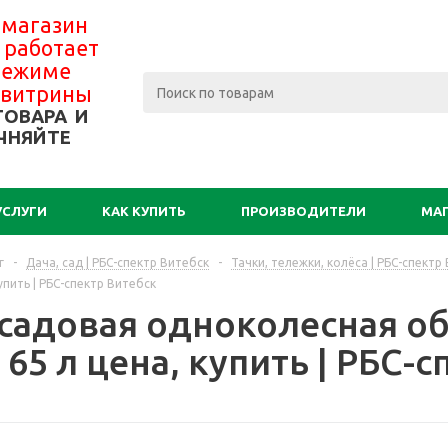
 магазин
 работает
 режиме
-витрины
ТОВАРА И
ЧНЯЙТЕ
УСЛУГИ
КАК КУПИТЬ
ПРОИЗВОДИТЕЛИ
МА
г
-
Дача, сад | РБС-спектр Витебск
-
Тачки, тележки, колёса | РБС-спектр
упить | РБС-спектр Витебск
 садовая одноколесная об
65 л цена, купить | РБС-