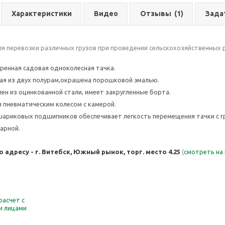
Характеристики
Видео
Отзывы
(1)
Зада
я перевозки различных грузов при проведении сельскохозяйственных р
вренная садовая одноколесная тачка.
ая из двух полурам,окрашена порошковой эмалью.
лен из оцинкованной стали, имеет закругленные борта.
 пневматическим колесом с камерой.
шариковых подшипников обеспечивает легкость перемещения тачки с г
варной.
 адресу - г. Витебск, Южный рынок, торг. место 4.25
(
смотреть на
расчет с
и лицами