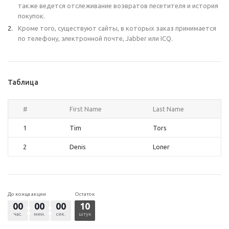
также ведется отслеживание возвратов песетителя и история
покупок.
Кроме того, существуют сайты, в которых заказ принимается
по телефону, электронной почте, Jabber или ICQ.
Таблица
#
First Name
Last Name
1
Tim
Tors
2
Denis
Loner
До конца акции
Остаток
00
00
00
10
час.
мин.
сек.
штук