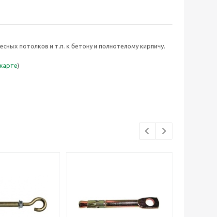
есных потолков и т.п. к бетону и полнотелому кирпичу.
 карте
)