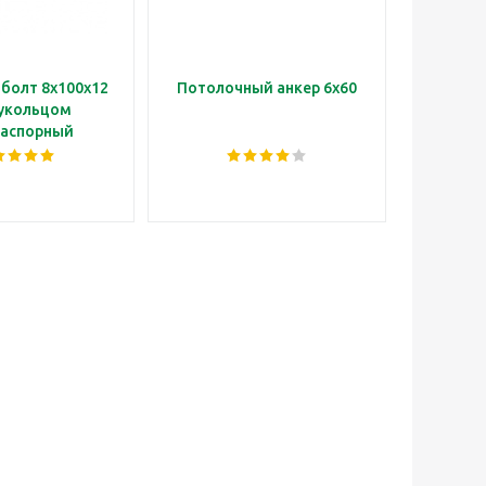
болт 8х100х12
Потолочный анкер 6х60
Анк
лукольцом
ко
распорный