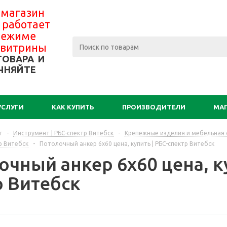
 магазин
 работает
 режиме
-витрины
ТОВАРА И
ЧНЯЙТЕ
УСЛУГИ
КАК КУПИТЬ
ПРОИЗВОДИТЕЛИ
МА
г
-
Инструмент | РБС-спектр Витебск
-
Крепежные изделия и мебельная ф
р Витебск
-
Потолочный анкер 6х60 цена, купить | РБС-спектр Витебск
чный анкер 6х60 цена, ку
р Витебск