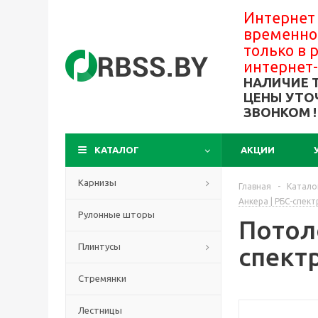
Интернет
временно
только в
интернет
НАЛИЧИЕ 
ЦЕНЫ УТО
ЗВОНКОМ !
КАТАЛОГ
АКЦИИ
Карнизы
Главная
-
Катало
Анкера | РБС-спект
Рулонные шторы
Потоло
Плинтусы
спект
Стремянки
Лестницы