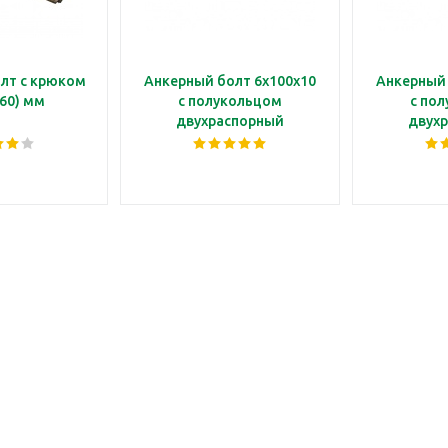
лт с крюком
Анкерный болт 6х100х10
Анкерный 
(60) мм
с полукольцом
с по
двухраспорный
двух